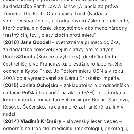
zakladateľka Earth Law Alliance (Aliancia za práva
Zeme) a The Earth Community Trust (Nadácia
spoločenstva Zeme), autorka návrhu Zákonu o ekocíde,
ktorý definuje ničenie ekosystémov ako medzinárodný
trestný čin, tzv. ,,piaty zločin proti mieru‘‘.
(2016) Jane Goodall
– svetoznáma primatologička,
zakladateľka celosvetovej iniciatívy pre mladých
Roots&Shoots (Korene a výhonky), držiteľka Radu
čestnej légie vo Francúzsku, prestížneho japonského
ocenenia Kyoto Prize. Je Poslom mieru OSN a v roku
2003 bola vymenovaná za Dámu Britského Impéria.
(2015) Janina Ochojska
– zakladateľka a predsedníčka
nadácie Poľská humanitárna akcia (PAH). Iniciátorka a
koordinátorka humanitárnych misií pre Bosnu, Sarajevo,
Kosovo, Čečensko, Irak a mnohé zahraničné krajiny v
núdzi.
(2014) Vladimír Krčméry
– slovenský lekár, vedec –
odborník na tropickú medicínu, infektológiu, onkológiu,