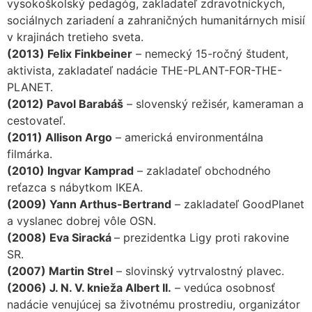
vysokoškolský pedagóg, zakladateľ zdravotníckych,
sociálnych zariadení a zahraničných humanitárnych misií
v krajinách tretieho sveta.
(2013) Felix Finkbeiner
– nemecký 15-ročný študent,
aktivista, zakladateľ nadácie THE-PLANT-FOR-THE-
PLANET.
(2012) Pavol Barabáš
– slovenský režisér, kameraman a
cestovateľ.
(2011) Allison Argo
– americká environmentálna
filmárka.
(2010) Ingvar Kamprad
– zakladateľ obchodného
reťazca s nábytkom IKEA.
(2009) Yann Arthus-Bertrand
– zakladateľ GoodPlanet
a vyslanec dobrej vôle OSN.
(2008) Eva Siracká
– prezidentka Ligy proti rakovine
SR.
(2007) Martin Strel
– slovinský vytrvalostný plavec.
(2006) J. N. V. knieža Albert II.
– vedúca osobnosť
nadácie venujúcej sa životnému prostrediu, organizátor