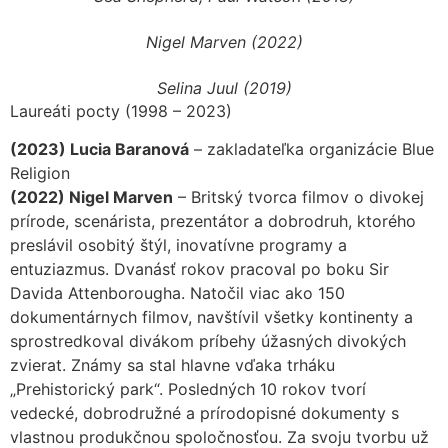
Nigel Marven (2022)
Selina Juul (2019)
Laureáti pocty (1998 – 2023)
(2023) Lucia Baranová
– zakladateľka organizácie Blue
Religion
(2022) Nigel Marven
– Britský tvorca filmov o divokej
prírode, scenárista, prezentátor a dobrodruh, ktorého
preslávil osobitý štýl, inovatívne programy a
entuziazmus. Dvanásť rokov pracoval po boku Sir
Davida Attenborougha. Natočil viac ako 150
dokumentárnych filmov, navštívil všetky kontinenty a
sprostredkoval divákom príbehy úžasných divokých
zvierat. Známy sa stal hlavne vďaka trháku
„Prehistorický park“. Posledných 10 rokov tvorí
vedecké, dobrodružné a prírodopisné dokumenty s
vlastnou produkčnou spoločnosťou. Za svoju tvorbu už