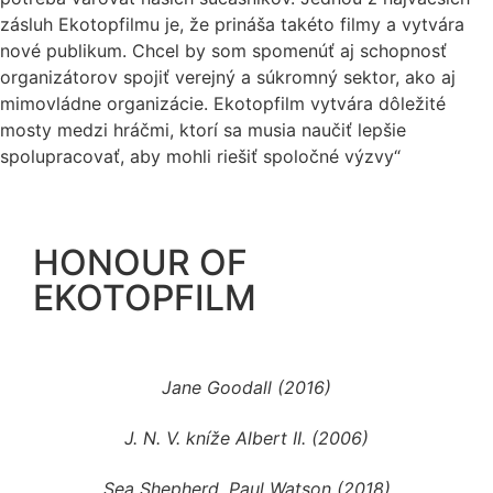
zásluh Ekotopfilmu je, že prináša takéto filmy a vytvára
nové publikum. Chcel by som spomenúť aj schopnosť
organizátorov spojiť verejný a súkromný sektor, ako aj
mimovládne organizácie. Ekotopfilm vytvára dôležité
mosty medzi hráčmi, ktorí sa musia naučiť lepšie
spolupracovať, aby mohli riešiť spoločné výzvy“
HONOUR OF
EKOTOPFILM
Jane Goodall (2016)
J. N. V. kníže Albert II. (2006)
Sea Shepherd, Paul Watson (2018)