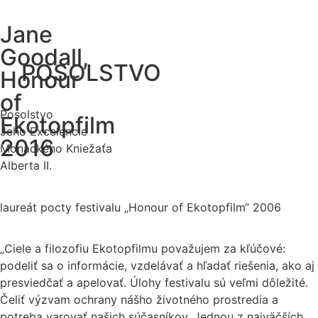
Jane
Goodall,
POSOLSTVO
Honour
of
Posolstvo
Ekotopfilm
Jeho Excelencie
2016
Monackého Kniežaťa
Alberta II.
laureát pocty festivalu „Honour of Ekotopfilm“ 2006
„Ciele a filozofiu Ekotopfilmu považujem za kľúčové:
podeliť sa o informácie, vzdelávať a hľadať riešenia, ako aj
presviedčať a apelovať. Úlohy festivalu sú veľmi dôležité.
Čeliť výzvam ochrany nášho životného prostredia a
potreba varovať našich súčasníkov. Jednou z najväčších