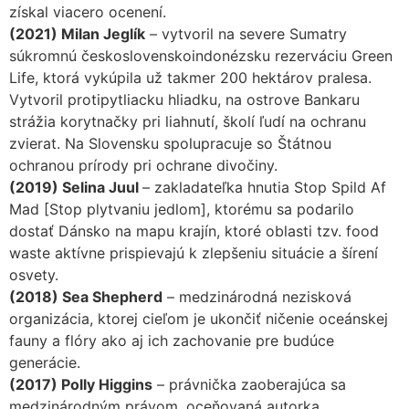
získal viacero ocenení.
(2021) Milan Jeglík
– vytvoril na severe Sumatry
súkromnú československoindonézsku rezerváciu Green
Life, ktorá vykúpila už takmer 200 hektárov pralesa.
Vytvoril protipytliacku hliadku, na ostrove Bankaru
strážia korytnačky pri liahnutí, školí ľudí na ochranu
zvierat. Na Slovensku spolupracuje so Štátnou
ochranou prírody pri ochrane divočiny.
(2019) Selina Juul
– zakladateľka hnutia Stop Spild Af
Mad [Stop plytvaniu jedlom], ktorému sa podarilo
dostať Dánsko na mapu krajín, ktoré oblasti tzv. food
waste aktívne prispievajú k zlepšeniu situácie a šírení
osvety.
(2018) Sea Shepherd
– medzinárodná nezisková
organizácia, ktorej cieľom je ukončiť ničenie oceánskej
fauny a flóry ako aj ich zachovanie pre budúce
generácie.
(2017) Polly Higgins
– právnička zaoberajúca sa
medzinárodným právom, oceňovaná autorka,